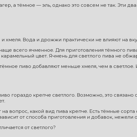
гер, а тёмное — эль, однако это совсем не так. Эти д
 и хмеля. Вода и дрожжи практически не влияют на вку
аще всего ячменное. Для приготовления тёмного пив
 карамельный цвет. Ячмень для светлого пива не обжа
мное пиво добавляют меньше хмеля, чем в светлое. И
пиво гораздо крепче светлого. Возможно, это связано 
т.
 на вопрос, какой вид пива крепче. Есть тёмные сорта
ависит от способа приготовления и добавок, нежели о
тличается от светлого?