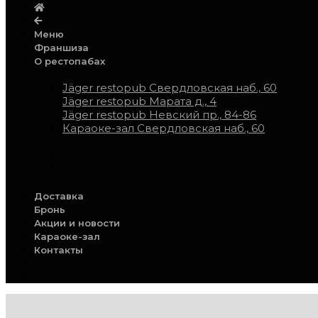
Меню
Франшиза
О рестопабах
Jäger restopub Свердловская наб., 60
Jäger restopub Марата д., 4
Jäger restopub Невский пр., 84-86
Караоке-зал Свердловская наб., 60
Доставка
Бронь
Акции и новости
Караоке-зал
Контакты