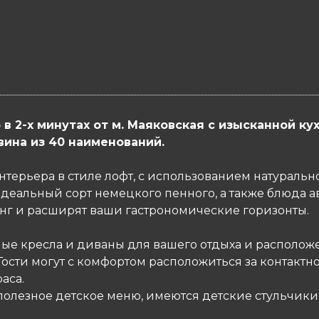
 2-х минутах от м. Маяковская с изысканной к
вина из 40 наименований.
нтерьера в стиле лофт, с использованием натуральн
деальный сорт немецкого пенного, а также блюда ав
г и расширят ваши гастрономические горизонты.
ые кресла и диваны для вашего отдыха и располож
Гости могут с комфортом расположиться за контактн
аса.
 полезное детское меню, имеются детские стульчик