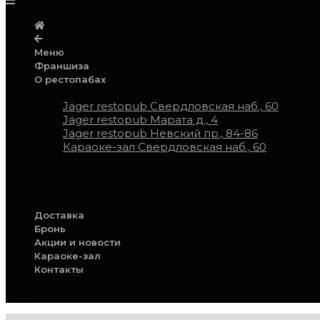
Меню
Франшиза
О рестопабах
Jäger restopub Свердловская наб., 60
Jäger restopub Марата д., 4
Jäger restopub Невский пр., 84-86
Караоке-зал Свердловская наб., 60
Доставка
Бронь
Акции и новости
Караоке-зал
Контакты