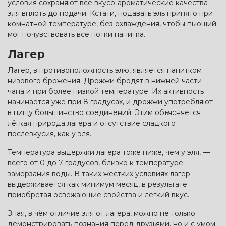
условия сохраняют все вкусо-ароматические качества
эля вплоть до подачи. Кстати, подавать эль принято при
комнатной температуре, без охлаждения, чтобы пьющий
мог почувствовать все нотки напитка.
Лагер
Лагер, в противоположность элю, является напитком
низового брожения. Дрожжи бродят в нижней части
чана и при более низкой температуре. Их активность
начинается уже при 8 градусах, и дрожжи употребляют
в пищу большинство соединений. Этим объясняется
лёгкая природа лагера и отсутствие сладкого
послевкусия, как у эля.
Температура выдержки лагера тоже ниже, чем у эля, —
всего от 0 до 7 градусов, близко к температуре
замерзания воды. В таких жёстких условиях лагер
выдерживается как минимум месяц, в результате
приобретая освежающие свойства и лёгкий вкус.
Зная, в чём отличие эля от лагера, можно не только
демонстрировать познания перед друзьями, но и с умом